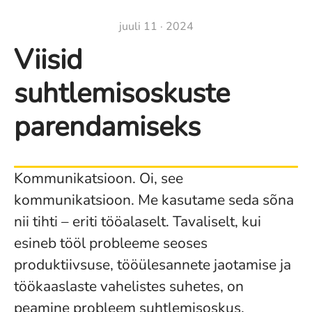
juuli 11 · 2024
Viisid
suhtlemisoskuste
parendamiseks
Kommunikatsioon. Oi, see
kommunikatsioon. Me kasutame seda sõna
nii tihti – eriti tööalaselt. Tavaliselt, kui
esineb tööl probleeme seoses
produktiivsuse, tööülesannete jaotamise ja
töökaaslaste vahelistes suhetes, on
peamine probleem suhtlemisoskus.