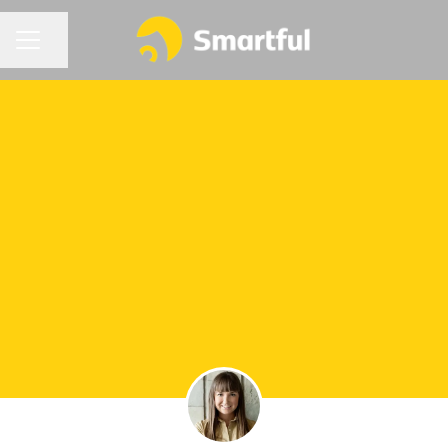
Jaga lehte
KARJÄÄRIMENÜÜ