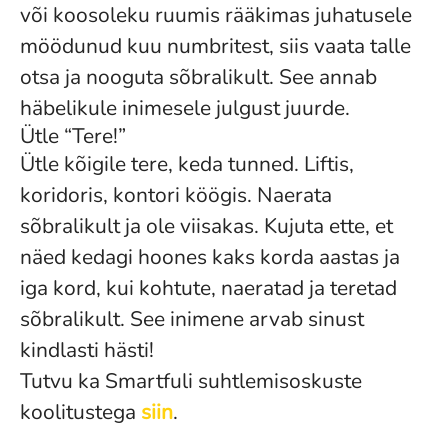
või koosoleku ruumis rääkimas juhatusele
möödunud kuu numbritest, siis vaata talle
otsa ja nooguta sõbralikult. See annab
häbelikule inimesele julgust juurde.
Ütle “Tere!”
Ütle kõigile tere, keda tunned. Liftis,
koridoris, kontori köögis. Naerata
sõbralikult ja ole viisakas. Kujuta ette, et
näed kedagi hoones kaks korda aastas ja
iga kord, kui kohtute, naeratad ja teretad
sõbralikult. See inimene arvab sinust
kindlasti hästi!
Tutvu ka Smartfuli suhtlemisoskuste
koolitustega
siin
.