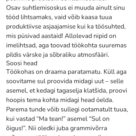
Osav suhtlemisoskus ei muuda ainult sinu
tööd lihtsamaks, vaid võib kaasa tuua
produktiivse asjaajamise kui ka töösuhted,
mis püsivad aastaid! Allolevad nipid on
imelihtsad, aga toovad töökohta suuremas
pildis värske ja sõbraliku atmosfääri.
Soosi head
Töökohas on draama paratamatu. Küll aga
soovitame sul proovida midagi uut – selle
asemel, et kedagi tagaselja klatšida, proovi
hoopis tema kohta midagi head öelda.
Parema tunde võib sullegi ootamatult tuua,
kui vastad “Ma tean!” asemel “Sul on
õigus!”. Nii oledki juba grammivõrra