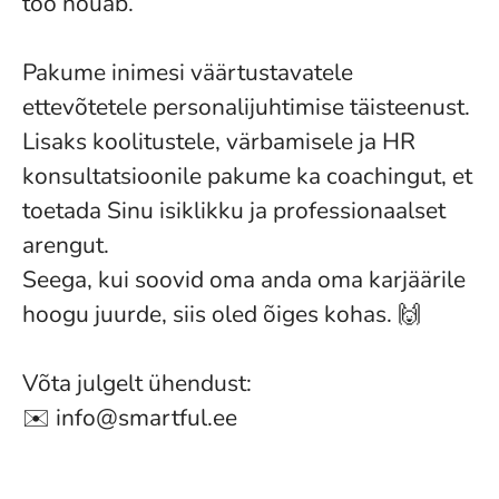
töö nõuab.
Pakume inimesi väärtustavatele
ettevõtetele personalijuhtimise täisteenust.
Lisaks koolitustele, värbamisele ja HR
konsultatsioonile pakume ka coachingut, et
toetada Sinu isiklikku ja professionaalset
arengut.
Seega, kui soovid oma anda oma karjäärile
hoogu juurde, siis oled õiges kohas. 🙌
Võta julgelt ühendust:
✉️ info@smartful.ee