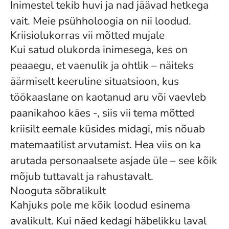
Inimestel tekib huvi ja nad jäävad hetkega
vait. Meie psühholoogia on nii loodud.
Kriisiolukorras vii mõtted mujale
Kui satud olukorda inimesega, kes on
peaaegu, et vaenulik ja ohtlik – näiteks
äärmiselt keeruline situatsioon, kus
töökaaslane on kaotanud aru või vaevleb
paanikahoo käes -, siis vii tema mõtted
kriisilt eemale küsides midagi, mis nõuab
matemaatilist arvutamist. Hea viis on ka
arutada personaalsete asjade üle – see kõik
mõjub tuttavalt ja rahustavalt.
Nooguta sõbralikult
Kahjuks pole me kõik loodud esinema
avalikult. Kui näed kedagi häbelikku laval