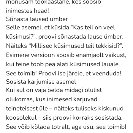
mõnusam töökaaslane, kes soosib
inimestes head!
Sõnasta laused ümber
Selle asemel, et küsida “Kas teil on veel
küsimusi?”, proovi sõnastada lause ümber.
Näiteks “Millised küsimused teil tekkisid?”.
Esimene versioon soosib enamjaolt vaikust,
kui teine toob pea alati küsimused lauale.
See toimib! Proovi ise järele, et veenduda!
Sosista karjumise asemel
Kui sul on vaja öelda midagi olulist
olukorras, kus inimesed karjuvad
teineteisest üle – näiteks tuliseks kiskunud
koosolekul – siis proovi korraks sosistada.
See võib kõlada totralt, aga usu, see toimib!