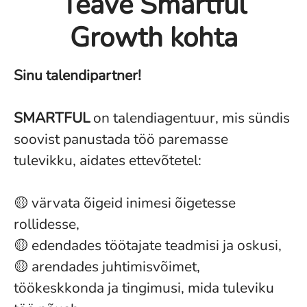
Teave Smartful
Growth kohta
Sinu talendipartner!
SMARTFUL
on talendiagentuur, mis sündis
soovist panustada töö paremasse
tulevikku, aidates ettevõtetel:
🟡 värvata õigeid inimesi õigetesse
rollidesse,
🟡 edendades töötajate teadmisi ja oskusi,
🟡 arendades juhtimisvõimet,
töökeskkonda ja tingimusi, mida tuleviku